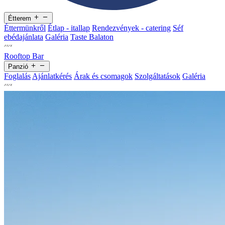
Étterem
Éttermünkről
Étlap - itallap
Rendezvények - catering
Séf
ebédajánlata
Galéria
Taste Balaton
Rooftop Bar
Panzió
Foglalás
Ajánlatkérés
Árak és csomagok
Szolgáltatások
Galéria