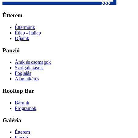
Étterem
Éttermünk
Étlap - Itallap
Díjaink
Panzió
Árak és csomagok
Szolgáltatások
Foglalás
Ajánlatkérés
Rooftop Bar
Bárunk
Programok
Galéria
Étterem
Panzió