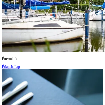
Éttermünk
Étlap-Itallap