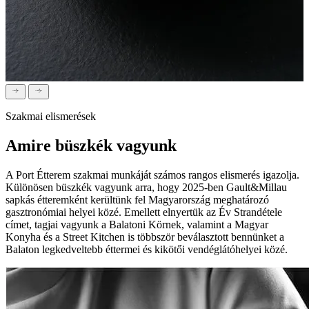
Szakmai elismerések
Amire büszkék vagyunk
A Port Étterem szakmai munkáját számos rangos elismerés igazolja.
Különösen büszkék vagyunk arra, hogy 2025-ben Gault&Millau
sapkás étteremként kerültünk fel Magyarország meghatározó
gasztronómiai helyei közé. Emellett elnyertük az Év Strandétele
címet, tagjai vagyunk a Balatoni Körnek, valamint a Magyar
Konyha és a Street Kitchen is többször beválasztott bennünket a
Balaton legkedveltebb éttermei és kikötői vendéglátóhelyei közé.