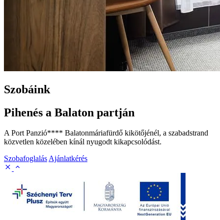
Szobáink
Pihenés a Balaton partján
A Port Panzió**** Balatonmáriafürdő kikötőjénél, a szabadstrand
közvetlen közelében kínál nyugodt kikapcsolódást.
Szobafoglalás
Ajánlatkérés